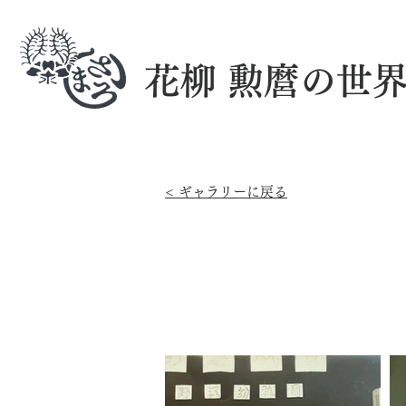
花柳 勲麿の世
< ギャラリーに戻る