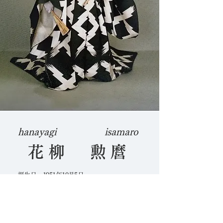
hanayagi
isamaro
花柳 勲麿
誕生日 1951年10月5日
​干支 うさぎ
星座 てんびん座
血液型 O型
出身地 大阪