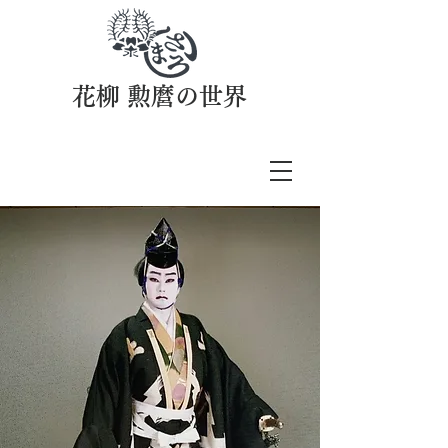
花柳 勲麿の世界